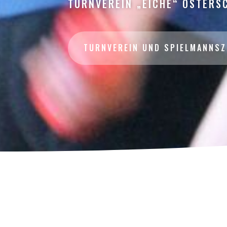
TURNVEREIN „EICHE“ OSTERSC
TURNVEREIN UND SPIELMANNS